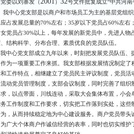
2001
32
处党委以刘寨发（
）
号文件批复成立“中共河
”。我中心党支部是以商户和市场员工为主的基层党组
工应占发展总量的
70%
左右；
35
岁以下党员占
60%
左右
；女党员占
30%
以上，每年发展的新党员中，先进人物
度、结构科学、分布合理、素质优良的党员队伍。
我中心党支部成立九年以来，时刻把发展党员队伍、
，作为一项重要工作来抓。我支部根据发展情况制定了
际和工作特点，相继建立了党员民主评议制度，党员活
，流动党员管理制度，支部会议制度，同时完善了组织
要求，以点带面，川线连动，采取大会集体布置，小会
党务工作制度和工作要求，切实把工作落到实处，这些
行为，从而持续稳定地为中心建设服务。商户党员带头
，为广大个体商户作诚信经营的表率，同时也切实维护